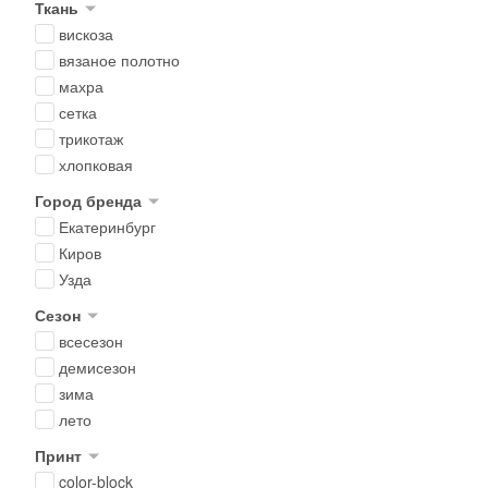
Ткань
вискоза
вязаное полотно
махра
сетка
трикотаж
хлопковая
Город бренда
Екатеринбург
Киров
Узда
Сезон
всесезон
демисезон
зима
лето
Принт
color-block