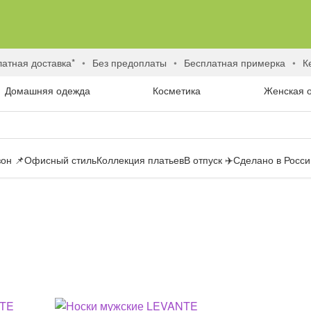
латная доставка*
без предоплаты
бесплатная примерка
Домашняя одежда
Косметика
Женская 
он 📌
Офисный стиль
Коллекция платьев
В отпуск ✈️
Сделано в России