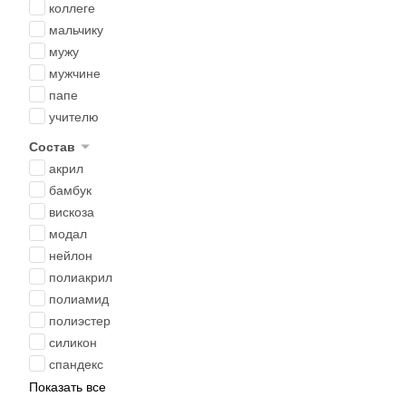
коллеге
мальчику
мужу
мужчине
папе
учителю
Состав
акрил
бамбук
вискоза
модал
нейлон
полиакрил
полиамид
полиэстер
силикон
спандекс
Показать все