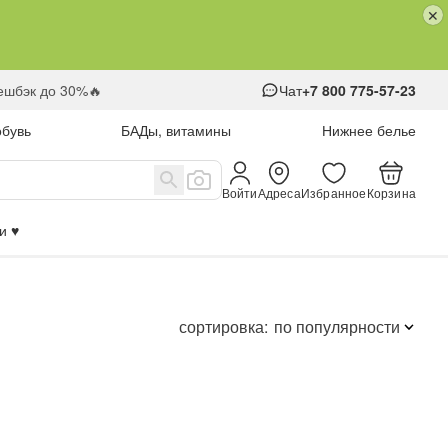
кешбэк до 30%🔥
Чат
+7 800 775-57-23
обувь
БАДы, витамины
Нижнее белье
Войти
Адреса
Избранное
Корзина
 ♥️
сортировка:
по популярности