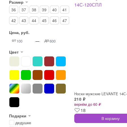
Размер
36
37
38
39
40
41
42
43
44
45
46
47
Цена, руб.
от
до
—
Цвет
Носки мужские LEVANTE 14С
210 ₽
вернём до 60 ₽
18
Подарки
В корзину
дедушке