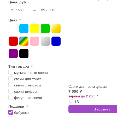
Цена, руб.
от
до
—
Цвет
Тип товара
музыкальные свечи
свечи для торта
свечи с текстом
Свечи для торта цифры
7 550 ₽
свечи-цифры
вернём до 2 260 ₽
фигурные свечи
18
Подарки
В корзину
бабушке