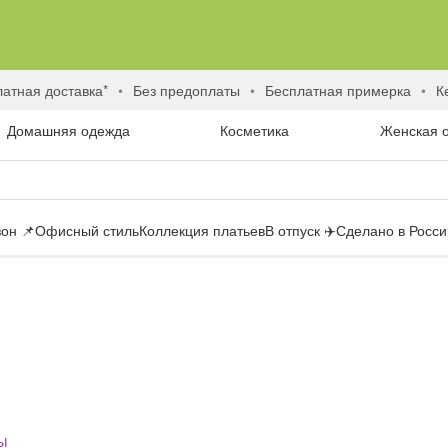
латная доставка*
без предоплаты
бесплатная примерка
Домашняя одежда
Косметика
Женская 
он 📌
Офисный стиль
Коллекция платьев
В отпуск ✈️
Сделано в России