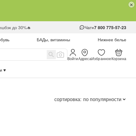
кешбэк до 30%🔥
Чат
+7 800 775-57-23
обувь
БАДы, витамины
Нижнее белье
Войти
Адреса
Избранное
Корзина
 ♥️
сортировка:
по популярности