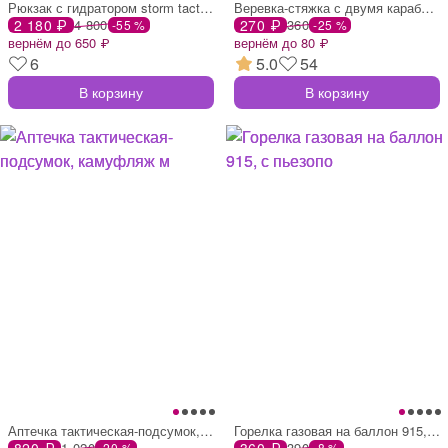
Рюкзак с гидратором storm tactic 3 л, ха
Веревка-стяжка с двумя карабинами, 90 см
2 180 ₽
4 800
270 ₽
360
-55 %
-25 %
вернём до 650 ₽
вернём до 80 ₽
6
5.0
54
В корзину
В корзину
Аптечка тактическая-подсумок, камуфляж м
Горелка газовая на баллон 915, с пьезопо
820 ₽
1 020
360 ₽
390
-20 %
-8 %