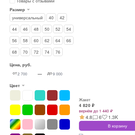
Товары с отзывами
Размер
универсальный
40
42
44
46
48
50
52
54
56
58
60
62
64
66
68
70
72
74
76
Цена, руб.
от
до
—
Цвет
Жакет
4 820 ₽
вернём до 1 440 ₽
4.8
6
1.3K
В корзину