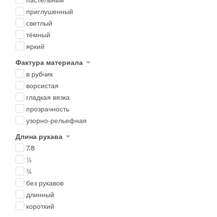
приглушенный
светлый
тёмный
яркий
Фактура материала
в рубчик
ворсистая
гладкая вязка
прозрачность
узорно-рельефная
Длина рукава
7⁄8
½
¾
без рукавов
длинный
короткий