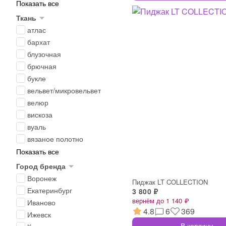
Показать все
Ткань
атлас
бархат
блузочная
брючная
букле
вельвет/микровельвет
велюр
вискоза
вуаль
вязаное полотно
Показать все
Город бренда
Воронеж
Пиджак LT COLLECTION
Екатеринбург
3 800 ₽
вернём до 1 140 ₽
Иваново
4.8
6
369
Ижевск
В корзину