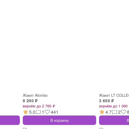
Жакет Akimbo
Жакет LT COLL
9 200 ₽
3 650 ₽
вернём до 2 760 ₽
вернём до 1 090
5.0
1
441
4.7
2
В корзину
В