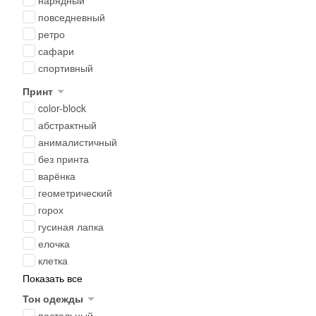
нарядный
повседневный
ретро
сафари
спортивный
Принт
color-block
абстрактный
анималистичный
без принта
варёнка
геометрический
горох
гусиная лапка
елочка
клетка
Показать все
Тон одежды
пастельный