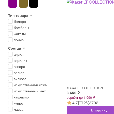
Тип товара
болеро
бомберы
жакеты
пончо
Состав
акрил
акрилик
ангора
велюр
вискоза
искусственная кожа
Жакет LT COLLECTION
искусственный мех
3 650 ₽
кашемир
вернём до 1 090 ₽
4.7
2
702
купро
лавсан
В корзину