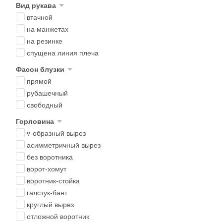
Вид рукава
втачной
на манжетах
на резинке
спущена линия плеча
Фасон блузки
прямой
рубашечный
свободный
Горловина
v-образный вырез
асимметричный вырез
без воротника
ворот-хомут
воротник-стойка
галстук-бант
круглый вырез
отложной воротник