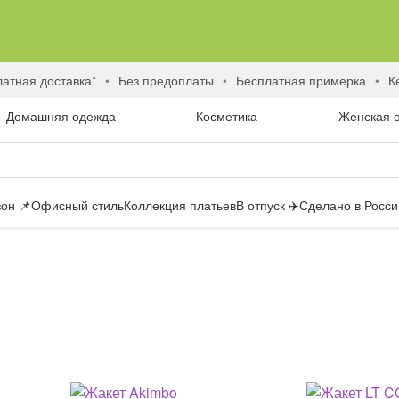
латная доставка*
без предоплаты
бесплатная примерка
Домашняя одежда
Косметика
Женская 
он 📌
Офисный стиль
Коллекция платьев
В отпуск ✈️
Сделано в России