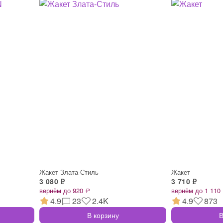
Жакет Злата-Стиль
Жакет
3 080 ₽
3 710 ₽
вернём до 920 ₽
вернём до 1 110
4.9
23
2.4K
4.9
873
В корзину
В