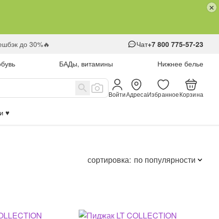
кешбэк до 30%🔥
Чат
+7 800 775-57-23
обувь
БАДы, витамины
Нижнее белье
Войти
Адреса
Избранное
Корзина
 ♥️
сортировка:
по популярности