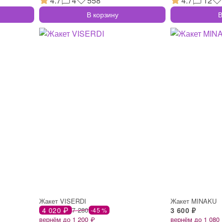
4.7
4
558
4.7
12
В корзину
В
Жакет VISERDI
Жакет MINAKU
4 020 ₽
7 280
3 600 ₽
-45 %
вернём до 1 200 ₽
вернём до 1 080