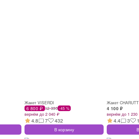
Жакет VISERDI
Жакет CHARUTT
6 800 ₽
12 330
4 100 ₽
-45 %
вернём до 2 040 ₽
вернём до 1 230
4.8
7
432
4.4
3
В корзину
В