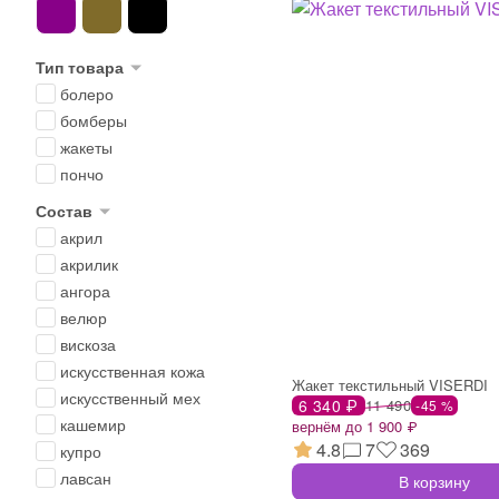
Тип товара
болеро
бомберы
жакеты
пончо
Состав
акрил
акрилик
ангора
велюр
вискоза
искусственная кожа
Жакет текстильный VISERDI
искусственный мех
6 340 ₽
11 490
-45 %
кашемир
вернём до 1 900 ₽
4.8
7
369
купро
лавсан
В корзину