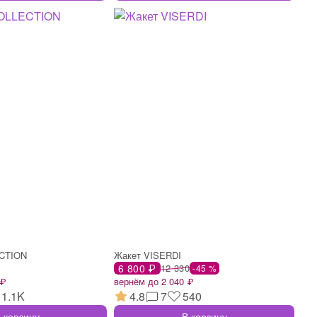
ECTION
Жакет VISERDI
6 800 ₽
12 330
-45 %
 ₽
вернём до 2 040 ₽
1.1K
4.8
7
540
 корзину
В корзину