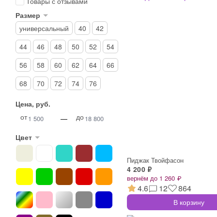
Товары с отзывами
Размер
универсальный
40
42
44
46
48
50
52
54
56
58
60
62
64
66
68
70
72
74
76
Цена, руб.
от
до
—
Цвет
Пиджак Твойфасон
4 200 ₽
вернём до 1 260 ₽
4.6
12
864
В корзину