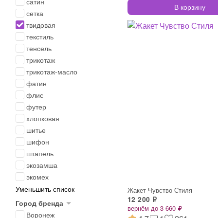
сатин
В корзину
сетка
твидовая
текстиль
тенсель
трикотаж
трикотаж-масло
фатин
флис
футер
хлопковая
шитье
шифон
штапель
экозамша
экомех
Уменьшить список
Жакет Чувство Стиля
12 200 ₽
Город бренда
вернём до 3 660 ₽
Воронеж