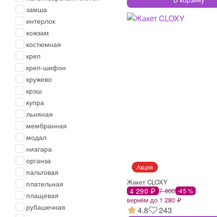
замша
интерлок
кожзам
костюмная
креп
креп-шифон
кружево
крэш
купра
льняная
мембранная
модал
ниагара
органза
пальтовая
Жакет CLOXY
плательная
4 290 ₽
7 800
-45 %
плащевая
вернём до 1 280 ₽
рубашечная
4.8
243