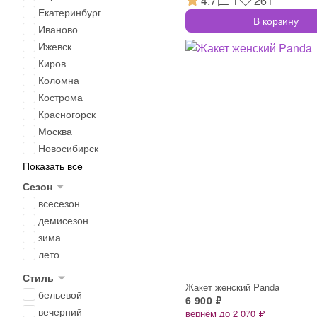
4.7
1
261
Екатеринбург
В корзину
Иваново
Ижевск
Киров
Коломна
Кострома
Красногорск
Москва
Новосибирск
Показать все
Сезон
всесезон
демисезон
зима
лето
Стиль
Жакет женский Panda
бельевой
6 900 ₽
вечерний
вернём до 2 070 ₽