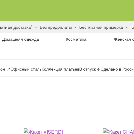
латная доставка*
без предоплаты
бесплатная примерка
Домашняя одежда
Косметика
Женская 
он 📌
Офисный стиль
Коллекция платьев
В отпуск ✈️
Сделано в России