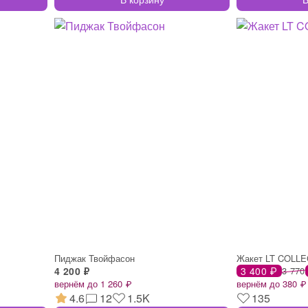
Пиджак Твойфасон
Жакет LT COLL
4 200 ₽
3 400 ₽
3 770
вернём до 1 260 ₽
вернём до 380 ₽
4.6
12
1.5K
135