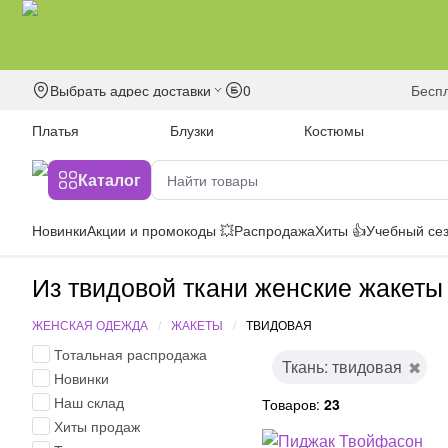
Выбрать адрес доставки
0
бесп
Платья
Блузки
Костюмы
Каталог
Новинки
Акции и промокоды 💥
Распродажа
Хиты 👍
Учебный сез
Из твидовой ткани женские жакеты
ЖЕНСКАЯ ОДЕЖДА
ЖАКЕТЫ
ТВИДОВАЯ
Тотальная распродажа
Ткань: твидовая
Новинки
Наш склад
Товаров:
23
Хиты продаж