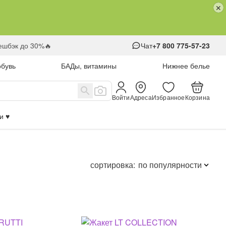
кешбэк до 30%🔥
Чат
+7 800 775-57-23
обувь
БАДы, витамины
Нижнее белье
Войти
Адреса
Избранное
Корзина
 ♥️
сортировка:
по популярности