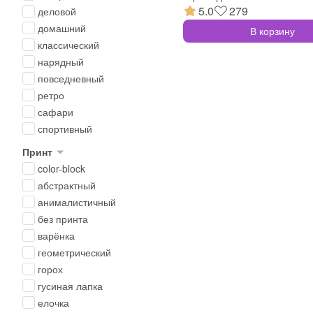
5.0
279
деловой
домашний
В корзину
классический
нарядный
повседневный
ретро
сафари
спортивный
Принт
color-block
абстрактный
анималистичный
без принта
варёнка
геометрический
горох
гусиная лапка
елочка