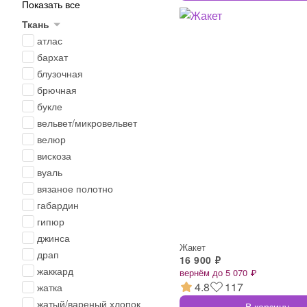
Показать все
Ткань
атлас
бархат
блузочная
брючная
букле
вельвет/микровельвет
велюр
вискоза
вуаль
вязаное полотно
габардин
гипюр
джинса
Жакет
драп
16 900 ₽
жаккард
вернём до 5 070 ₽
4.8
117
жатка
жатый/вареный хлопок
В корзину