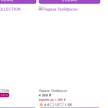
ECTION
Пиджак Твойфасон
4 200 ₽
-10 %
вернём до 1 260 ₽
4.6
12
1.5K