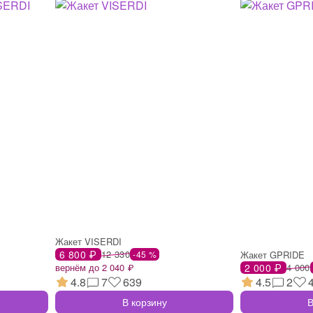
Жакет VISERDI
6 800 ₽
12 330
-45 %
Жакет GPRIDE
вернём до 2 040 ₽
2 000 ₽
4 000
4.8
7
639
4.5
2
В корзину
В