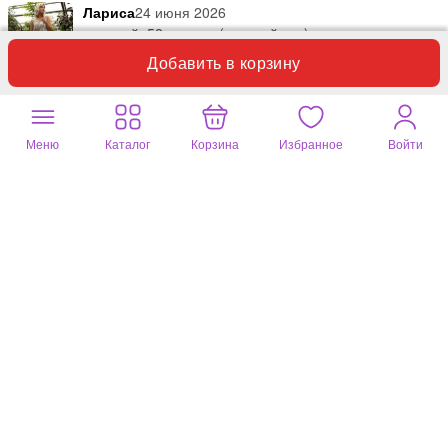
Лариса
24 июня 2026
зеленый, 52 размер (в самый раз)
Добавить в корзину
Очень приятная к телу ткань, крой с пошивом качественный.
Ношу с удовольствием
Меню
Каталог
Корзина
Избранное
Войти
Полезный отзыв?
0
1 комментарий
Светлана
16 мая 2026
зеленый, 50 размер (немного больше)
Сарафан понравился, но на моей фигуре не смотрится, и очень
длинный, рост 165 см. Ткань приятная к телу, расцветка очень
спокойная.
Полезный отзыв?
0
1 комментарий
Любовь
07 сент. 2025