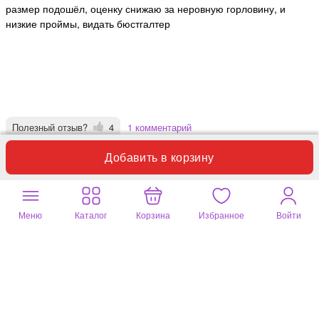
размер подошёл, оценку снижаю за неровную горловину, и
низкие проймы, видать бюстгалтер
Полезный отзыв?
4
1 комментарий
Добавить в корзину
Лариса
24 июня 2026
зеленый, 52 размер (в самый раз)
Меню
Каталог
Корзина
Избранное
Войти
Очень приятная к телу ткань, крой с пошивом качественный.
Ношу с удовольствием
Полезный отзыв?
0
1 комментарий
Светлана
16 мая 2026