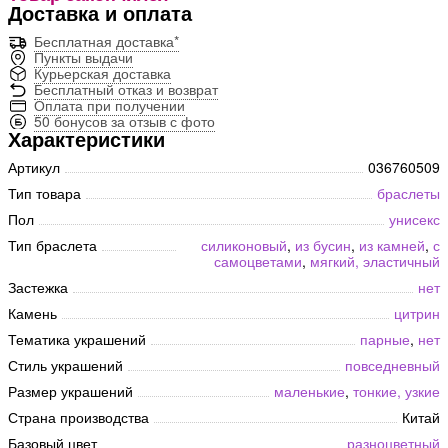
Доставка и оплата
Бесплатная доставка*
Пункты выдачи
Курьерская доставка
Бесплатный отказ и возврат
Оплата при получении
50 бонусов за отзыв с фото
Характеристики
Артикул
036760509
Тип товара
браслеты
Пол
унисекс
Тип браслета
силиконовый
,
из бусин
,
из камней
,
с
самоцветами
,
мягкий, эластичный
Застежка
нет
Камень
цитрин
Тематика украшений
парные
,
нет
Стиль украшений
повседневный
Размер украшений
маленькие
,
тонкие, узкие
Страна производства
Китай
Базовый цвет
разноцветный