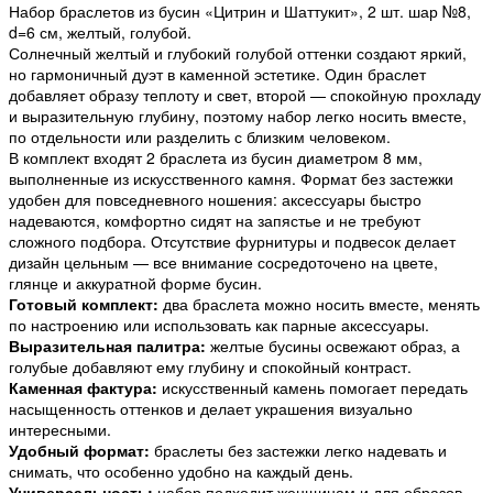
Набор браслетов из бусин «Цитрин и Шаттукит», 2 шт. шар №8,
d=6 см, желтый, голубой.
Солнечный желтый и глубокий голубой оттенки создают яркий,
но гармоничный дуэт в каменной эстетике. Один браслет
добавляет образу теплоту и свет, второй — спокойную прохладу
и выразительную глубину, поэтому набор легко носить вместе,
по отдельности или разделить с близким человеком.
В комплект входят 2 браслета из бусин диаметром 8 мм,
выполненные из искусственного камня. Формат без застежки
удобен для повседневного ношения: аксессуары быстро
надеваются, комфортно сидят на запястье и не требуют
сложного подбора. Отсутствие фурнитуры и подвесок делает
дизайн цельным — все внимание сосредоточено на цвете,
глянце и аккуратной форме бусин.
Готовый комплект:
два браслета можно носить вместе, менять
по настроению или использовать как парные аксессуары.
Выразительная палитра:
желтые бусины освежают образ, а
голубые добавляют ему глубину и спокойный контраст.
Каменная фактура:
искусственный камень помогает передать
насыщенность оттенков и делает украшения визуально
интересными.
Удобный формат:
браслеты без застежки легко надевать и
снимать, что особенно удобно на каждый день.
Универсальность:
набор подходит женщинам и для образов