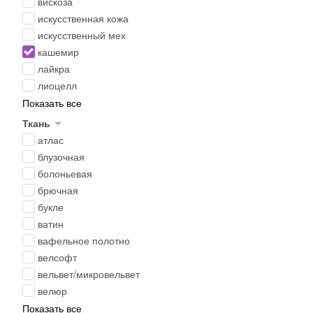
вискоза
искусственная кожа
искусственный мех
кашемир
лайкра
лиоцелл
Показать все
Ткань
атлас
блузочная
болоньевая
брючная
букле
ватин
вафельное полотно
велсофт
вельвет/микровельвет
велюр
Показать все