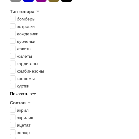
Тип товара
бомберы
ветровки
дождевики
дубленки
жакеты
жилеты
кардиганы
комбинезоны
костюмы
куртки
Показать все
Состав
акрил
акрилик
ацетат
велюр