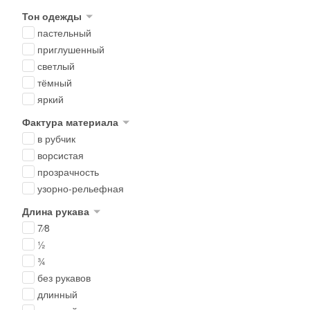
Тон одежды
пастельный
приглушенный
светлый
тёмный
яркий
Фактура материала
в рубчик
ворсистая
прозрачность
узорно-рельефная
Длина рукава
7⁄8
½
¾
без рукавов
длинный