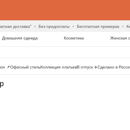
латная доставка*
без предоплаты
бесплатная примерка
Домашняя одежда
Косметика
Женская 
он 📌
Офисный стиль
Коллекция платьев
В отпуск ✈️
Сделано в России
р