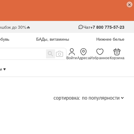
кешбэк до 30%🔥
Чат
+7 800 775-57-23
обувь
БАДы, витамины
Нижнее белье
Войти
Адреса
Избранное
Корзина
 ♥️
сортировка:
по популярности