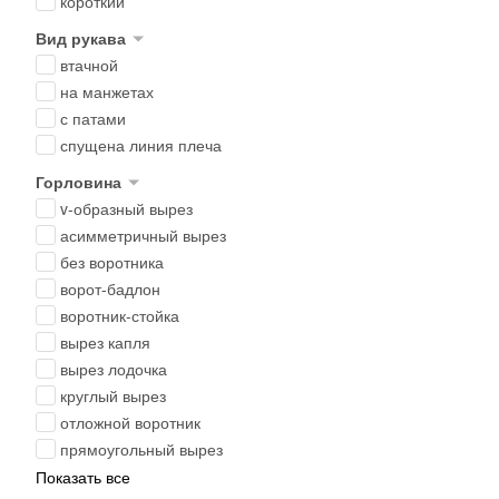
короткий
Вид рукава
втачной
на манжетах
с патами
спущена линия плеча
Горловина
v-образный вырез
асимметричный вырез
без воротника
ворот-бадлон
воротник-стойка
вырез капля
вырез лодочка
круглый вырез
отложной воротник
прямоугольный вырез
Показать все