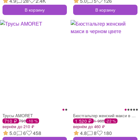
4.9
28
2.4K
5.0
5
126
В корзину
В корзину
Трусы AMORET
Бюстгальтер женский макси в черном цвете
710 ₽
790
1 520 ₽
1 960
-10 %
-22 %
вернём до 210 ₽
вернём до 460 ₽
5.0
6
458
4.8
8
180