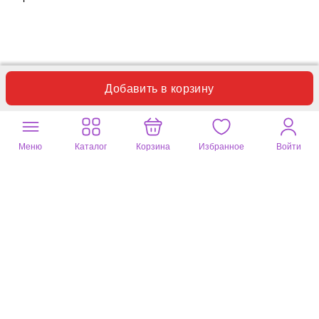
Добавить в корзину
Полезный отзыв?
5
Мила
24 марта 2025
цвет: синий
Меню
Каталог
Корзина
Избранное
Войти
Рекомендую. Спасибо!
Полезный отзыв?
1
Галина
10 марта 2025
цвет: синий