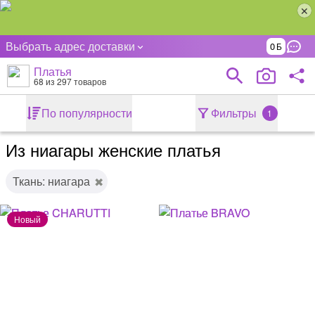
Выбрать адрес доставки
0
Платья
68
из 297 товаров
По популярности
Фильтры
1
Из ниагары женские платья
Ткань: ниагара