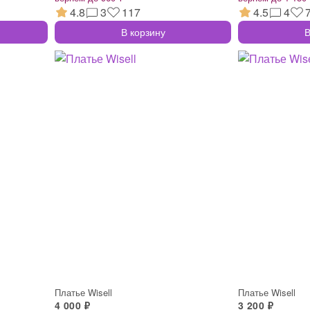
4.8
3
117
4.5
4
В корзину
В
Платье Wisell
Платье Wisell
4 000 ₽
3 200 ₽