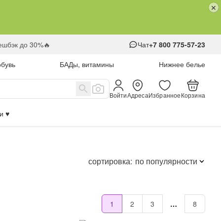
кешбэк до 30%🔥
Чат
+7 800 775-57-23
обувь
БАДы, витамины
Нижнее белье
Войти
Адреса
Избранное
Корзина
 ♥️
сортировка:
по популярности
1
2
3
…
8