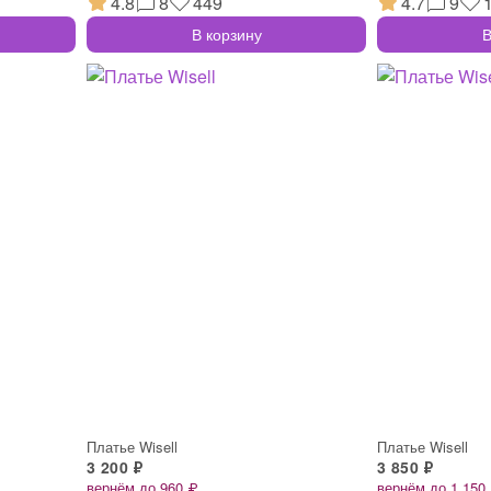
4.8
8
449
4.7
9
В корзину
В
Платье Wisell
Платье Wisell
3 200 ₽
3 850 ₽
вернём до 960 ₽
вернём до 1 150