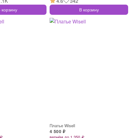
1.1K
4.6
342
 корзину
В корзину
Платье Wisell
4 500 ₽
 ₽
вернём до 1 350 ₽