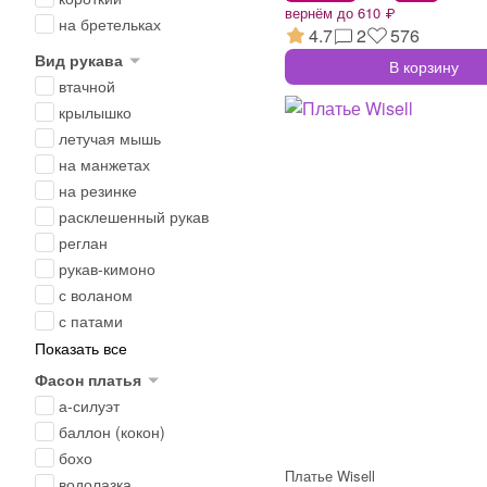
вернём до 610 ₽
на бретельках
4.7
2
576
Вид рукава
В корзину
втачной
крылышко
летучая мышь
на манжетах
на резинке
расклешенный рукав
реглан
рукав-кимоно
с воланом
с патами
Показать все
Фасон платья
а-силуэт
баллон (кокон)
бохо
Платье Wisell
водолазка