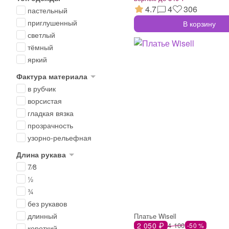
4.7
4
306
пастельный
приглушенный
В корзину
светлый
тёмный
яркий
Фактура материала
в рубчик
ворсистая
гладкая вязка
прозрачность
узорно-рельефная
Длина рукава
7⁄8
½
¾
без рукавов
длинный
Платье Wisell
2 050 ₽
4 100
-50 %
короткий