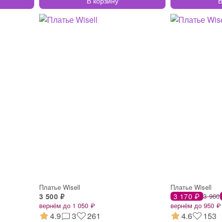
В корзину
В
Платье Wisell
Платье Wisell
3 500 ₽
3 170 ₽
3 960
вернём до 1 050 ₽
вернём до 950 ₽
4.9
3
261
4.6
153