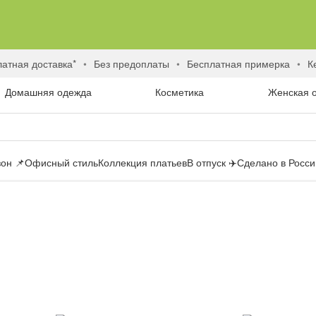
латная доставка*
без предоплаты
бесплатная примерка
Домашняя одежда
Косметика
Женская 
он 📌
Офисный стиль
Коллекция платьев
В отпуск ✈️
Сделано в России