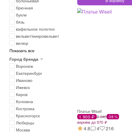
В корзину
болоньевая
брючная
букле
бязь
вафельное полотно
вельвет/микровельвет
велюр
Показать все
Город бренда
Воронеж
Екатеринбург
Иваново
Ижевск
Киров
Коломна
Кострома
Платье Wisell
Красногорск
1 900 ₽
3 040
-38 %
вернём до 570 ₽
Люберцы
4.8
4
216
Москва