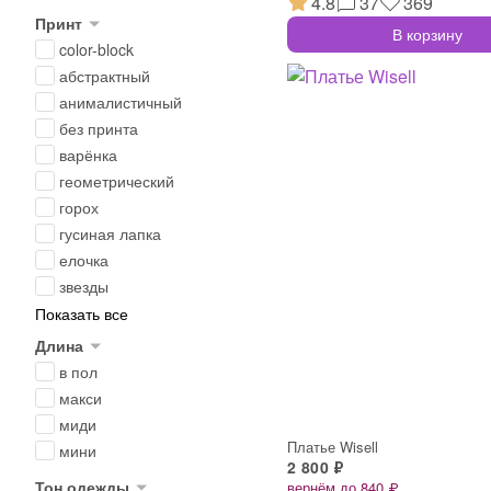
4.8
37
369
Принт
В корзину
color-block
абстрактный
анималистичный
без принта
варёнка
геометрический
горох
гусиная лапка
елочка
звезды
Показать все
Длина
в пол
макси
миди
Платье Wisell
мини
2 800 ₽
Тон одежды
вернём до 840 ₽