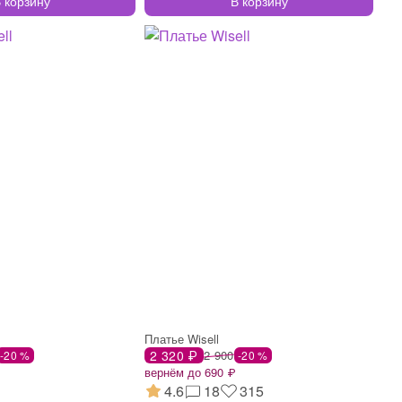
 корзину
В корзину
Платье Wisell
2 320 ₽
2 900
-20 %
-20 %
вернём до 690 ₽
4.6
18
315