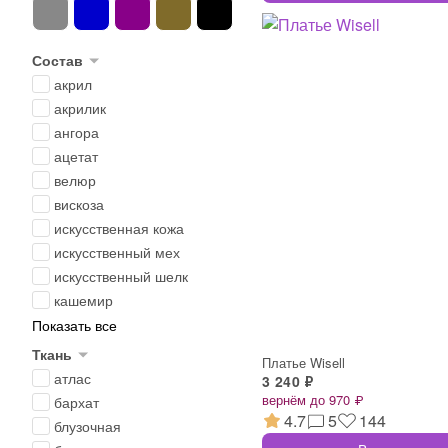
Состав
акрил
акрилик
ангора
ацетат
велюр
вискоза
искусственная кожа
искусственный мех
искусственный шелк
кашемир
Показать все
Ткань
Платье Wisell
атлас
3 240 ₽
вернём до 970 ₽
бархат
4.7
5
144
блузочная