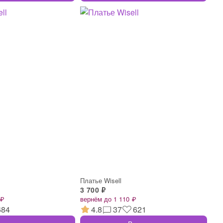
Платье Wisell
3 700 ₽
 ₽
вернём до 1 110 ₽
684
4.8
37
621